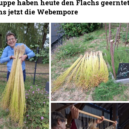
uppe haben heute den Flachs geerntet
hs jetzt die Webempore