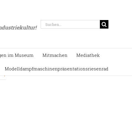
eite
/
Aktuelles
,
Kreativwerkstatt
,
Spinnen
,
Textil
,
Weben
/
1qm Lein – ein Mitmachprojekt
Suche
ndustriekultur!
nach:
gen im Museum
Mitmachen
Mediathek
Modelldampfmaschinenpräsentationsriesenrad
r