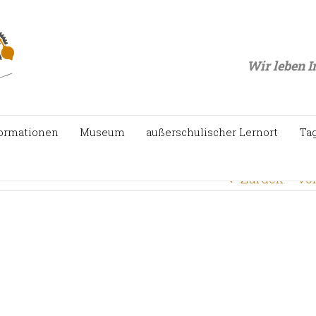
Starts
Wir leben I
ormationen
Museum
außerschulischer Lernort
Ta
Zurück
Vo