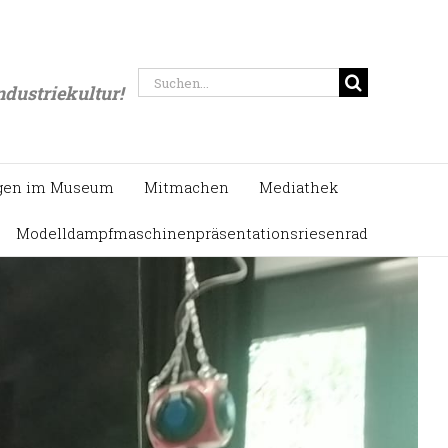
Startseite
/
Ausstellungen
Suche
ndustriekultur!
nach:
gen im Museum
Mitmachen
Mediathek
Modelldampfmaschinenpräsentationsriesenrad