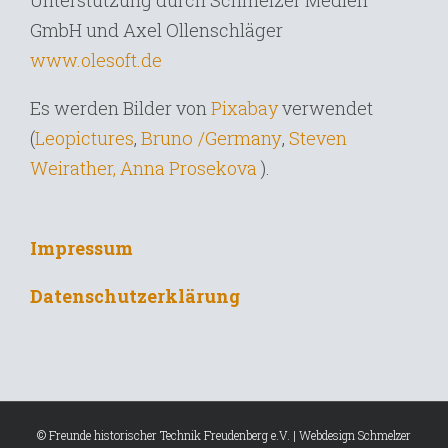
Unterstützung durch Schmelzer Medien
GmbH und Axel Ollenschläger
www.olesoft.de
Es werden Bilder von
Pixabay
verwendet
Bruno /Germany
,
(
Leopictures
,
Steven
Weirather,
Anna Prosekova
).
Impressum
Datenschutzerklärung
© Freunde historischer Technik Freudenberg e.V. | Webdesign
Schmelzer