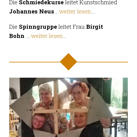
Die
Schmiedekurse
leitet Kunstschmied
Johannes Neus
….
weiter lesen
….
Die
Spinngruppe
leitet Frau
Birgit
Bohn
….
weiter lesen
…