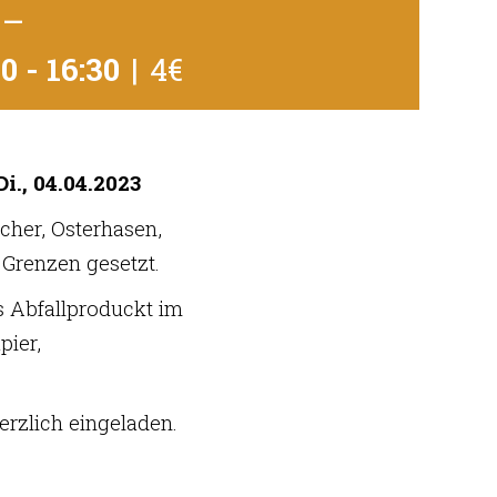
–
30
-
16:30
|
4€
i., 04.04.2023
cher, Osterhasen,
 Grenzen gesetzt.
s Abfallproduckt im
pier,
herzlich eingeladen.