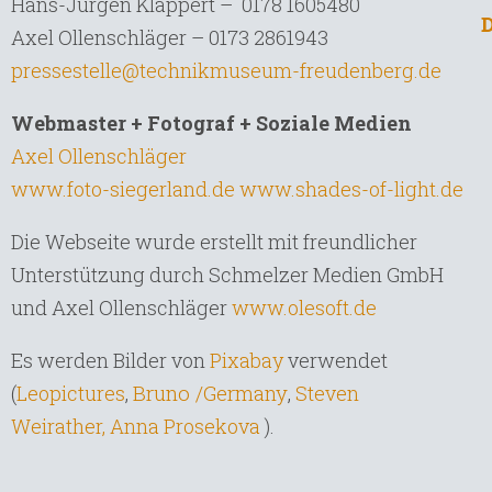
Hans-Jürgen Klappert – 0178 1605480
Axel Ollenschläger – 0173 2861943
pressestelle@technikmuseum-freudenberg.de
Webmaster + Fotograf + Soziale Medien
Axel Ollenschläger
www.foto-siegerland.de
www.shades-of-light.de
Die Webseite wurde erstellt mit freundlicher
Unterstützung durch Schmelzer Medien GmbH
und Axel Ollenschläger
www.olesoft.de
Es werden Bilder von
Pixabay
verwendet
Bruno /Germany
,
(
Leopictures
,
Steven
Weirather,
Anna Prosekova
).