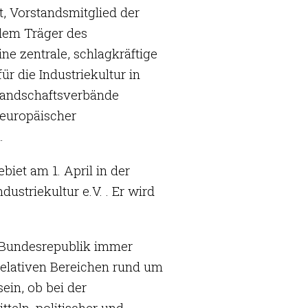
, Vorstandsmitglied der
 dem Träger des
e zentrale, schlagkräftige
r die Industriekultur in
 Landschaftsverbände
 europäischer
.
et am 1. April in der
striekultur e.V. . Er wird
r Bundesrepublik immer
 relativen Bereichen rund um
ein, ob bei der
teln, politischer und