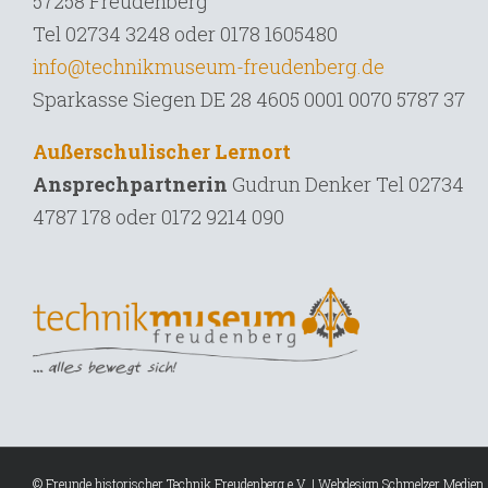
57258 Freudenberg
Tel 02734 3248 oder 0178 1605480
info@technikmuseum-freudenberg.de
Sparkasse Siegen DE 28 4605 0001 0070 5787 37
Außerschulischer Lernort
Ansprechpartnerin
Gudrun Denker Tel
02734
4787 178 oder 0172 9214 090
© Freunde historischer Technik Freudenberg e.V. | Webdesign
Schmelzer Medien