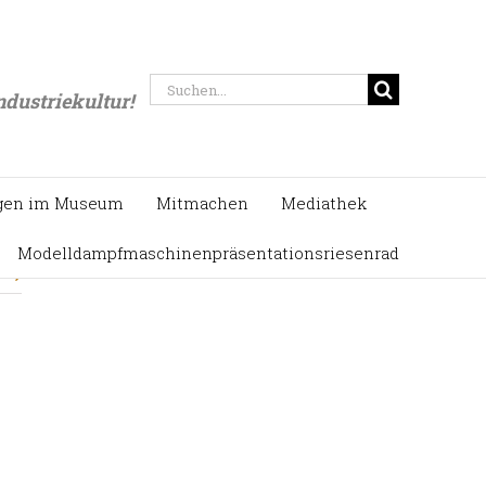
chnikmuseum Freudenberg ist Gründungsmitglied des Bundesverbandes der Industriekultur
Suche
ndustriekultur!
nach:
gen im Museum
Mitmachen
Mediathek
Modelldampfmaschinenpräsentationsriesenrad
r