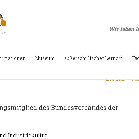
Startseite
/
Museum
/
Te
Wir leben I
ormationen
Museum
außerschulischer Lernort
Ta
Zurück
Vo
gsmitglied des Bundesverbandes der
nd Industriekultur