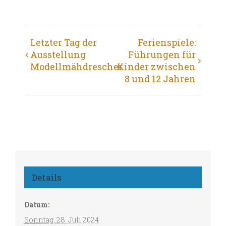
Veranstaltung
Letzter Tag der
Ferienspiele:
Ausstellung
Führungen für
Navigation
Modellmähdrescher
Kinder zwischen
8 und 12 Jahren
Details
Datum:
Sonntag, 28. Juli 2024