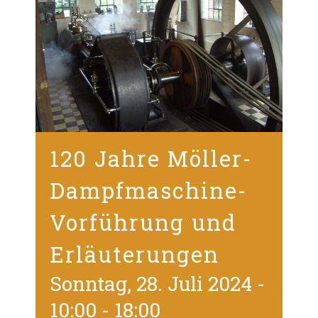
120 Jahre Möller-
Dampfmaschine-
Vorführung und
Erläuterungen
Sonntag, 28. Juli 2024 -
10:00
-
18:00