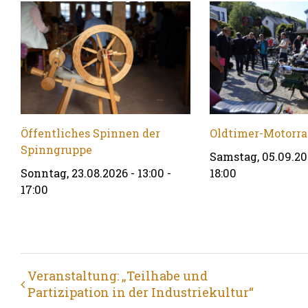
Öffentliches Spinnen der
Oldtimer-Motorra
Spinngruppe
Samstag, 05.09.202
Sonntag, 23.08.2026 - 13:00
-
18:00
17:00
Veranstaltung
Veranstaltung: „Teilhabe und
Partizipation in der Industriekultur“
Navigation