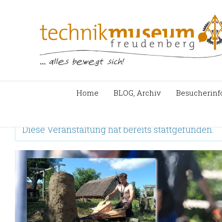
Zum
Inhalt
springen
Home
BLOG, Archiv
Besucherinf
Diese Veranstaltung hat bereits stattgefunden.