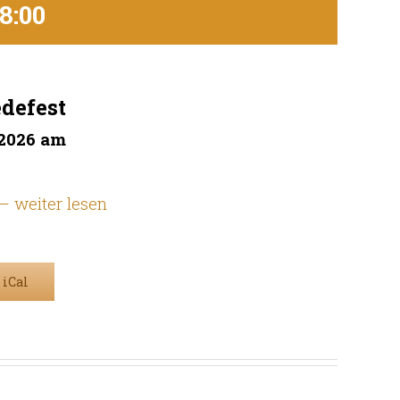
8:00
defest
 2026 am
– weiter lesen
 iCal