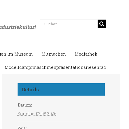
Startseite
/
Event
,
Schmiede
/
Das große Südwestfälische Schmiedefest
Suche
ndustriekultur!
nach:
gen im Museum
Mitmachen
Mediathek
Modelldampfmaschinenpräsentationsriesenrad
Details
Datum:
Sonntag, 02.08.2026
Zeit: