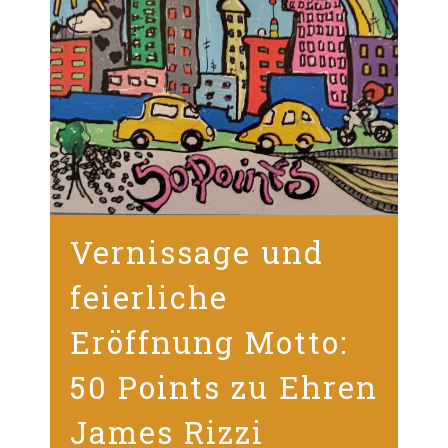
Vernissage und
feierliche
Eröffnung Motto:
50 Points zu Ehren
James Rizzi