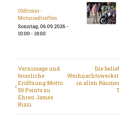
Oldtimer-
Motorradtreffen
Sonntag, 06.09.2026 -
10:00
-
18:00
Veranstaltung
Vernissage und
Die beliebte
feierliche
Weihnachtswerkstatt
Navigation
Eröffnung Motto:
in allen Räumen 1.
50 Points zu
Tag
Ehren James
Rizzi