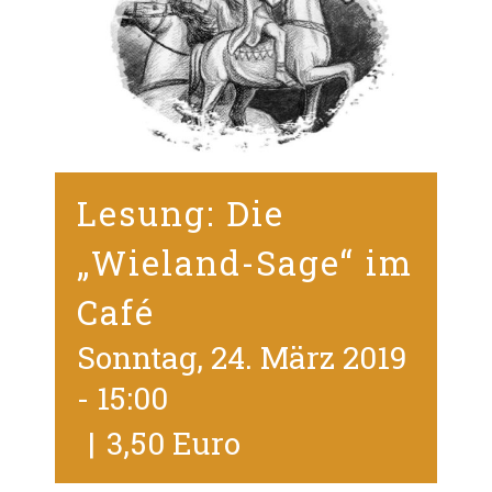
Lesung: Die
„Wieland-Sage“ im
Café
Sonntag, 24. März 2019
- 15:00
|
3,50 Euro