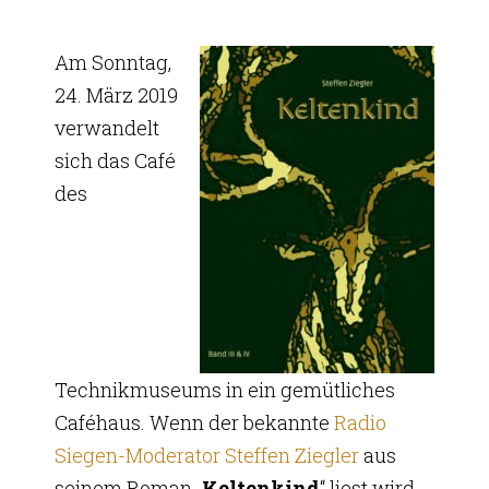
Am Sonntag,
24. März 2019
verwandelt
sich das Café
des
Technikmuseums in ein gemütliches
Caféhaus. Wenn der bekannte
Radio
Siegen-Moderator Steffen Ziegler
aus
seinem Roman „
Keltenkind
“ liest wird