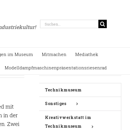
Startseite
/
Kreativwerkstatt Schmiedekurse
Suche
ndustriekultur!
nach:
gen im Museum
Mitmachen
Mediathek
Modelldampfmaschinenpräsentationsriesenrad
Technikmuseum
Sonstiges
ed mit
 in der
Kreativwerkstatt im
n. Zwei
Technikmuseum