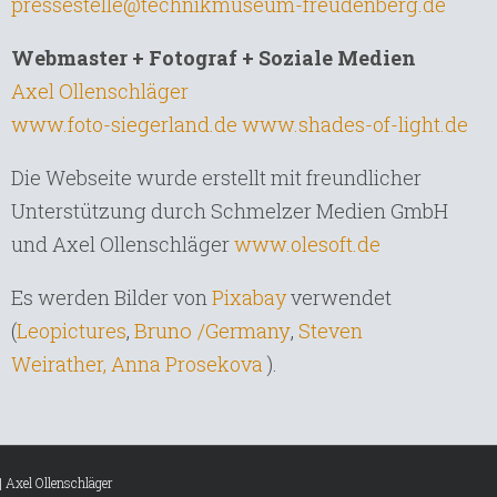
pressestelle@technikmuseum-freudenberg.de
Webmaster + Fotograf + Soziale Medien
Axel Ollenschläger
www.foto-siegerland.de
www.shades-of-light.de
Die Webseite wurde erstellt mit freundlicher
Unterstützung durch Schmelzer Medien GmbH
und Axel Ollenschläger
www.olesoft.de
Es werden Bilder von
Pixabay
verwendet
Bruno /Germany
,
(
Leopictures
,
Steven
Weirather,
Anna Prosekova
).
|
Axel Ollenschläger